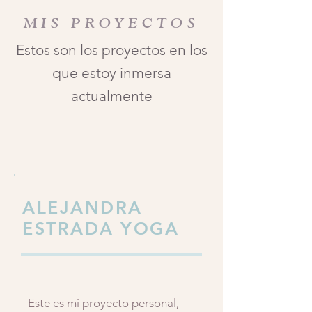
MIS PROYECTOS
Estos son los proyectos en los
que estoy inmersa
actualmente
ALEJANDRA
ESTRADA YOGA
Este es mi proyecto personal,