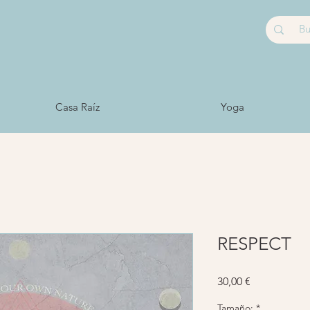
Casa Raíz
Yoga
RESPECT
Precio
30,00 €
Tamaño:
*