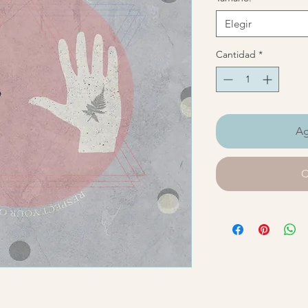
Elegir
Cantidad
*
Ag
C